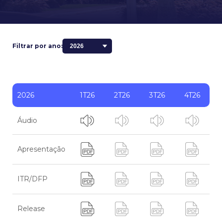
Filtrar por ano:
2026
1T26
2T26
3T26
4T26
Áudio
Apresentação
ITR/DFP
Release