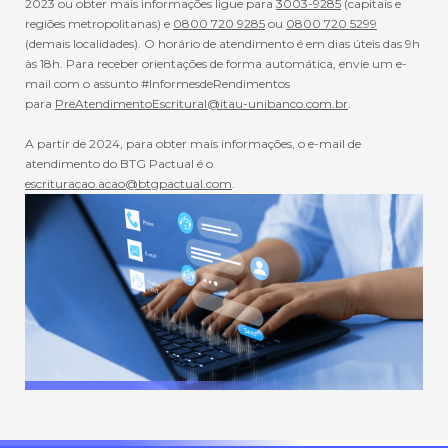
2023 ou obter mais informações ligue para
3003-9285
(capitais e
regiões metropolitanas) e
0800 720 9285
ou
0800 720 5299
(demais localidades). O horário de atendimento é em dias úteis das 9h
às 18h. Para receber orientações de forma automática, envie um e-
mail com o assunto #InformesdeRendimentos
para
PreAtendimentoEscritural@itau-unibanco.com.br
.
A partir de 2024, para obter mais informações, o e-mail de
atendimento do BTG Pactual é o
escrituracao.acao@btgpactual.com
.